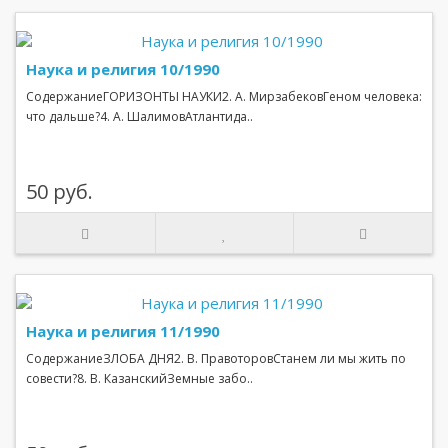
Наука и религия 10/1990
СодержаниеГОРИЗОНТЫ НАУКИ2. А. МирзабековГеном человека:
что дальше?4. А. ШалимовАтлантида..
50 руб.
Наука и религия 11/1990
СодержаниеЗЛОБА ДНЯ2. В. ПравоторовСтанем ли мы жить по
совести?8. В. КазанскийЗемные забо..