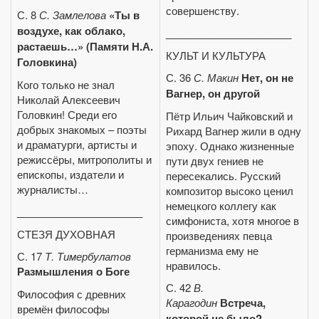
совершенству.
С. 8
С. Замлелова
«Ты в
воздухе, как облако,
______________________
растаешь…» (Памяти Н.А.
КУЛЬТ И КУЛЬТУРА
Головкина)
С. 36
С. Макин
Нет, он не
Кого только не знал
Вагнер, он другой
Николай Алексеевич
Головкин! Среди его
Пётр Ильич Чайковский и
добрых знакомых – поэты
Рихард Вагнер жили в одну
и драматурги, артисты и
эпоху. Однако жизненные
режиссёры, митрополиты и
пути двух гениев не
епископы, издатели и
пересекались. Русский
журналисты…
композитор высоко ценил
немецкого коллегу как
______________________
симфониста, хотя многое в
СТЕЗЯ ДУХОВНАЯ
произведениях певца
германизма ему не
С. 17
Т. Тимербулатов
нравилось.
Размышления о Боге
С. 42
В.
Философия с древних
Карагодин
Встреча,
времён философы
которой не было?..