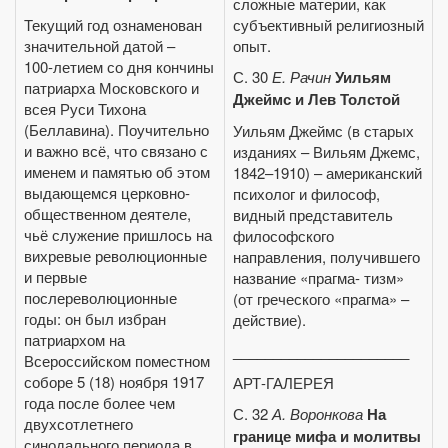
сложные материи, как
Текущий год ознаменован
субъективный религиозный
значительной датой –
опыт.
100‑летием со дня кончины
С. 30
Е. Рачин
Уильям
патриарха Московского и
Джеймс и Лев Толстой
всея Руси Тихона
(Беллавина). Поучительно
Уильям Джеймс (в старых
и важно всё, что связано с
изданиях – Вильям Джемс,
именем и памятью об этом
1842–1910) – американский
выдающемся церковно-
психолог и философ,
общественном деятеле,
видный представитель
чьё служение пришлось на
философского
вихревые революционные
направления, получившего
и первые
название «прагма- тизм»
послереволюционные
(от греческого «прагма» –
годы: он был избран
действие).
патриархом на
______________________
Всероссийском поместном
соборе 5 (18) ноября 1917
АРТ-ГАЛЕРЕЯ
года после более чем
С. 32
А. Воронкова
На
двухсотлетнего
границе мифа и молитвы
синодального периода в