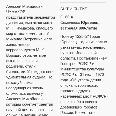
______________________
Алексей Михайлович
БЫТ И БЫТИЕ
ЧУМАКОВ –
С. 60
А.
представитель знаменитой
Семененко
Юрьевец:
династии, сын академика
М. П. Чумакова, спасшего
встречая 800‑летие
мир от полиомиелита. У
Почему 1225‑й? Город
Михаила Петровича и его
Юрьевец – один из самых
жены, члена-
узнаваемых населённых
корреспондента М. К.
пунктов Ивановской
Ворошиловой, четыре
области. Постановлением
сына, и все, как и
Госстроя РСФСР и
родители, стали
Министерства культуры
биологами. У каждого своя
РСФСР от 31 июля 1970
удивительная судьба. Но,
года «Об утверждении
пожалуй, самая
списка исторических
неординарная жизнь
городов и других
сложилась именно у
населённых мест РСФСР»
Алексея Михайловича,
он включён в список
который сочетает занятия
древнейших городов
научной деятельностью и
России. Кроме того,
службу в церкви. Мало