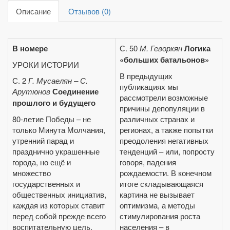
Описание
Отзывов (0)
В номере
С. 50
М. Геворкян
Логика
«больших батальонов»
УРОКИ ИСТОРИИ
В предыдущих
С. 2
Г. Мусаелян
– С.
публикациях мы
Арутюнов
Соединение
рассмотрели возможные
прошлого и будущего
причины депопуляции в
80‑летие Победы – не
различных странах и
только Минута Молчания,
регионах, а также попытки
утренний парад и
преодоления негативных
празднично украшенные
тенденций – или, попросту
города, но ещё и
говоря, падения
множество
рождаемости. В конечном
государственных и
итоге складывающаяся
общественных инициатив,
картина не вызывает
каждая из которых ставит
оптимизма, а методы
перед собой прежде всего
стимулирования роста
воспитательную цель.
населения – в