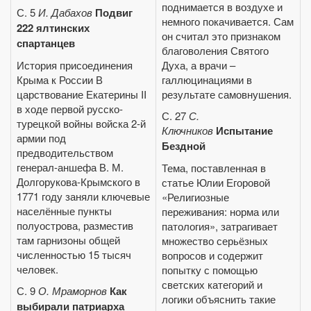
поднимается в воздухе и
С. 5
И. Дабахов
Подвиг
немного покачивается. Сам
222 ялтинских
он считал это признаком
спартанцев
благоволения Святого
История присоединения
Духа, а врачи –
Крыма к России В
галлюцинациями в
царствование Екатерины II
результате самовнушения.
в ходе первой русско-
С. 27
С.
турецкой войны войска 2‑й
Ключников
Испытание
армии под
Бездной
предводительством
генерал-аншефа В. М.
Тема, поставленная в
Долгорукова-Крымского в
статье Юлии Егоровой
1771 году заняли ключевые
«Религиозные
населённые пункты
переживания: норма или
полуострова, разместив
патология», затрагивает
там гарнизоны общей
множество серьёзных
численностью 15 тысяч
вопросов и содержит
человек.
попытку с помощью
светских категорий и
С. 9
О. Мраморнов
Как
логики объяснить такие
выбирали патриарха