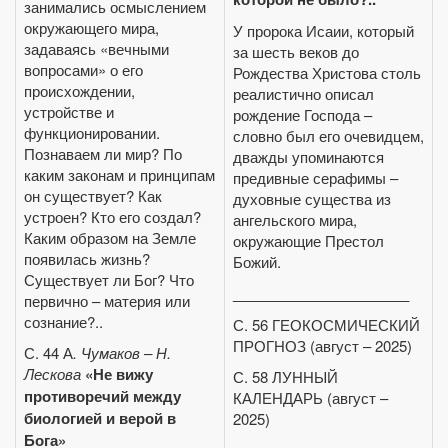
занимались осмыслением
окружающего мира,
У пророка Исаии, который
задаваясь «вечными
за шесть веков до
вопросами» о его
Рождества Христова столь
происхождении,
реалистично описал
устройстве и
рождение Господа –
функционировании.
словно был его очевидцем,
Познаваем ли мир? По
дважды упоминаются
каким законам и принципам
предивные серафимы –
он существует? Как
духовные существа из
устроен? Кто его создал?
ангельского мира,
Каким образом на Земле
окружающие Престол
появилась жизнь?
Божий.
Существует ли Бог? Что
______________________
первично – материя или
сознание?..
С. 56 ГЕОКОСМИЧЕСКИЙ
ПРОГНОЗ (август – 2025)
С. 44 А
. Чумаков – Н.
Лескова
«Не вижу
С. 58 ЛУННЫЙ
противоречий между
КАЛЕНДАРЬ (август –
биологией и верой в
2025)
Бога»