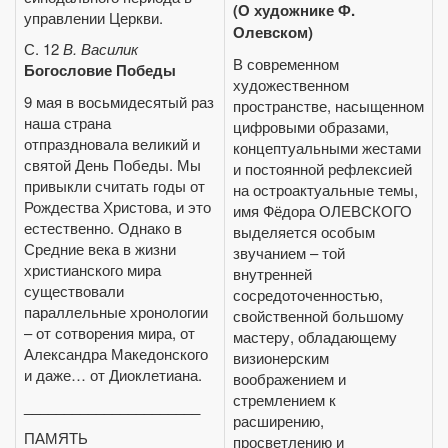
(О художнике Ф.
управлении Церкви.
Олевском)
С. 12
В. Василик
В современном
Богословие Победы
художественном
9 мая в восьмидесятый раз
пространстве, насыщенном
наша страна
цифровыми образами,
отпраздновала великий и
концептуальными жестами
святой День Победы. Мы
и постоянной рефлексией
привыкли считать годы от
на остроактуальные темы,
Рождества Христова, и это
имя Фёдора ОЛЕВСКОГО
естественно. Однако в
выделяется особым
Средние века в жизни
звучанием – той
христианского мира
внутренней
существовали
сосредоточенностью,
параллельные хронологии
свойственной большому
– от сотворения мира, от
мастеру, обладающему
Александра Македонского
визионерским
и даже… от Диоклетиана.
воображением и
стремлением к
______________________
расширению,
ПАМЯТЬ
просветлению и