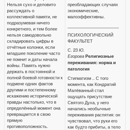
Нельзя сухо и деловито
преобладающих случаях
рассуждать о
экономические,
коллективной памяти, не
малоэффективны.
подразумевая ничего
______________________
конкретного, и тем более
нельзя самодовольно
ПСИХОЛОГИЧЕСКИЙ
складировать цифры в
ФАКУЛЬТЕТ
отчётные колонки, если
С. 23
Ю.
младшее поколение часто
Егорова
Религиозные
не помнит и даты начала
переживания: норма и
войны. Память нужно
патология
держать в постоянной и
полной боевой готовности к
Стигматизм .. С того
подмене одних фактов
момента, как Кондратий
другими и постепенному
Малёванный стал
искажению исторической
ощущать присутствие
правды настолько, что в
Святого Духа, у него
определённый момент она
начались необычные
превращается в свою
переживания распятия: он
прямую
чувствовал, что руки его
противоположность.
как будто прибиты, а тело