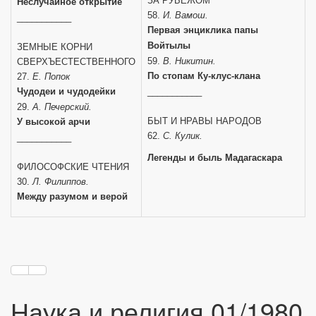
ЗА РУБЕЖОМ
Неслучайное открытие
58.
И. Вамош.
___________
Первая энциклика папы
Войтылы
ЗЕМНЫЕ КОРНИ
59.
В. Никитин.
СВЕРХЪЕСТЕСТВЕННОГО
По стопам Ку-клус-клана
27.
Е. Попок
Чудодеи и чудодейки
___________
29.
А. Печерский.
БЫТ И НРАВЫ НАРОДОВ
У высокой арчи
62.
С. Кулик.
___________
Легенды и быль Мадагаскара
ФИЛОСОФСКИЕ ЧТЕНИЯ
30.
Л. Филиппов.
Между разумом и верой
Наука и религия 01/1980