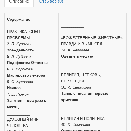
Описание
Отзывов (0)
Содержание
___________
ПРАКТИКА: ОПЫТ,
ПРОБЛЕМЫ
«БОЖЕСТВЕННЫЕ ЖИВОТНЫЕ»:
2.
П. Курочкин.
ПРАВДА И ВЫМЫСЕЛ
Убежденность
34.
А. Чегодаев.
Одетые в чешую
5.
Л. Зубенко
Под флагом Отчизны
___________
6.
Т. Воронова.
РЕЛИГИЯ, ЦЕРКОВЬ,
Мастерство лектора
ВЕРУЮЩИЙ
6.
С. Буханова
.
36.
И. Свеницкая
.
Начало
Тайные писания первых
7.
Е. Рюмин.
христиан
Занятия – два раза в
___________
месяц.
___________
РЕЛИГИЯ И ПОЛИТИКА
ДУХОВНЫЙ МИР
40.
Х. Исмаилов.
ЧЕЛОВЕКА
Ответ прорицателям