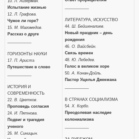
10.
Л. Айзерман.
___________
Испытание жизнью
12.
Л. Графова.
ЛИТЕРАТУРА, ИСКУССТВО
Чужое ли горе?
44.
Ш. Бейшеналиев.
15.
М. Магомедов.
Новый праздник – день
Рассказ о друге
рождения
___________
46.
О. Вайсбейн.
Связь времен
ГОРИЗОНТЫ НАУКИ
48.
Ю. Лебедев.
17.
П. Аристэ.
Голос в великом хоре
Путешествие в слово
50.
А. Конан-Дойль.
___________
Пастор Ущелья Джекмана
___________
ИСТОРИЯ И
СОВРЕМЕННОСТЬ
В СТРАНАХ СОЦИАЛИЗМА
22.
В. Цветков
.
54.
Х. Корбо.
Проповедь согласия
Преодолевая наследие
24.
И. Пятнова.
колониализма
Подвиг и трагедия
___________
ученого
26.
М. Синицын.