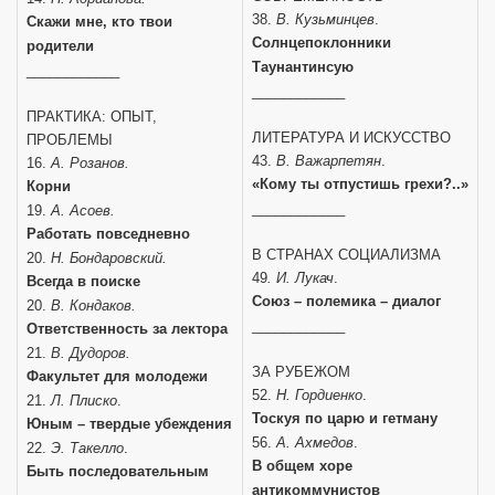
38.
В. Кузьминцев
.
Скажи мне, кто твои
Солнцепоклонники
родители
Таунантинсую
____________
____________
ПРАКТИКА: ОПЫТ,
ЛИТЕРАТУРА И ИСКУССТВО
ПРОБЛЕМЫ
43.
В. Важарпетян
.
16.
А. Розанов.
«Кому ты отпустишь грехи?..»
Корни
____________
19.
А. Асоев.
Работать повседневно
В СТРАНАХ СОЦИАЛИЗМА
20.
Н. Бондаровский.
49
. И. Лукач
.
Всегда в поиске
Союз – полемика – диалог
20.
В. Кондаков.
____________
Ответственность за лектора
21.
В. Дудоров.
ЗА РУБЕЖОМ
Факультет для молодежи
52.
Н. Гордиенко
.
21.
Л. Плиско
.
Тоскуя по царю и гетману
Юным – твердые убеждения
56.
А. Ахмедов
.
22.
Э. Такелло
.
В общем хоре
Быть последовательным
антикоммунистов