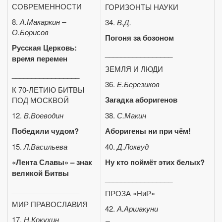
СОВРЕМЕННОСТИ
ГОРИЗОНТЫ НАУКИ
8.
А.Макаркин –
34.
В.Д.
О.Борисов
Погоня за бозоном
Русская Церковь:
_________________
время перемен
ЗЕМЛЯ И ЛЮДИ
_________________
36.
Е.Березиков
К 70-ЛЕТИЮ БИТВЫ
Загадка аборигенов
ПОД МОСКВОЙ
12.
В.Воеводин
38.
С.Макин
Победили чудом?
Аборигены ни при чём!
15.
Л.Васильева
40.
Д.Локвуд
«Лента Славы» – знак
Ну кто поймёт этих белых?
великой Битвы
_________________
_________________
ПРОЗА «НиР»
МИР ПРАВОСЛАВИЯ
42.
А.Аршакуни
17.
Н.Кокухин