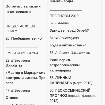
Память воды
Встреча с великими
_________________
чудотворцами
ПРОГНОЗЫ-2012
_________________
52.
Г.Кваша
ПРЕДСТАВЛЯЕМ
Затишье перед бурей?
КНИГУ
54.
Ф.Эльдемуров
20.
Пребывает вечно
Будем оптимистами!
_________________
58.
А.Фокин, И.Шевченко
КУЛЬТ И КУЛЬТУРА
Если верить
22.
В.Бегичева,
астрологическим
В.Лобачёв
календарям
«Мастер и Маргарита»:
смотрим и читаем. Про
56.
ЛУННЫЙ
себя
КАЛЕНДАРЬ
(март–2012)
47.
В.Бегичева
60.
ГЕОКОСМИЧЕСКИЙ
ПРОГНОЗ
(январь, февраль–
Огниво
2012)
50.
Т.Пономарёва