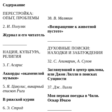
Содержание
ПЕРЕСТРОЙКА:
ОПЫТ, ПРОБЛЕМЫ
38.
В. Малявин
2.
И. Полулях
«Возвращение к животной
пустоте»
Журнал и его читатель
____________
____________
ДУХОВНЫЕ ПОИСКИ:
НАЦИЯ, КУЛЬТУРА,
НАХОДКИ И ЗАБЛУЖДЕНИЯ
РЕЛИГИЯ
32.
С. Алимарин, А. Сухов
3.
Г. Асарис
Заглянувший в центр циклона,
Аккорды «окаменелой
или Джон Лилли в поисках
музыки»
Сущности
5.
Я. Цакулис, викарный
37.
Дж. Лилли
епископ Риги
Моя первая поездка в Чили.
В рижской курии
Оскар Ичаэо
6.
Э. Строд
____________