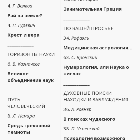
4.
Г. Волков
Занимательная Греция
Рай на земле?
____________
4.
П. Гуревич
ПО ВАШЕЙ ПРОСЬБЕ
Крест и вера
34.
Рафаэль
____________
Медицинская астрология…
ГОРИЗОНТЫ НАУКИ
63.
С. Вронский
6.
В. Казначеев
Нумерология, или Наука о
Великое
числах
объединение наук
____________
____________
ДУХОВНЫЕ ПОИСКИ:
ПУТЬ
НАХОДКИ И ЗАБЛУЖДЕНИЯ
ЧЕЛОВЕЧЕСКИЙ
36.
А. Ровнер
8.
Л. Немира
В поисках чудесного
Средь греховной
38.
П. Успенский
темноты
Психология возможного