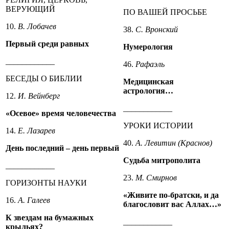
ВЕРУЮЩИЙ
ПО ВАШЕЙ ПРОСЬБЕ
10.
В. Лобачев
38.
С. Вронский
Первый среди равных
Нумерология
____________
46.
Рафаэль
БЕСЕДЫ О БИБЛИИ
Медицинская
астрология…
12.
И. Вейнберг
____________
«Осевое» время человечества
УРОКИ ИСТОРИИ
14.
Е. Лазарев
40.
А. Левитин (Краснов)
День последний – день первый
Судьба митрополита
____________
23.
М. Смирнов
ГОРИЗОНТЫ НАУКИ
«Живите по-братски, и да
16.
А. Галеев
благословит вас Аллах…»
К звездам на бумажных
____________
крыльях?