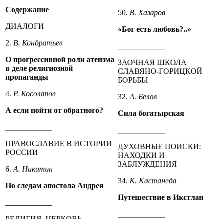
Содержание
50.
В. Хазаров
ДИАЛОГИ
«Бог есть любовь?..»
2.
В. Кондратьев
____________
О прогрессивной роли атеизма
ЗАОЧНАЯ ШКОЛА
в деле религиозной
СЛАВЯНО-ГОРИЦКОЙ
пропаганды
БОРЬБЫ
4.
Р. Косолапов
32.
А. Белов
А если пойти от обратного?
Сила богатырская
____________
____________
ПРАВОСЛАВИЕ В ИСТОРИИ
ДУХОВНЫЕ ПОИСКИ:
РОССИИ
НАХОДКИ И
ЗАБЛУЖДЕНИЯ
6.
А. Никитин
34.
К. Кастанеда
По следам апостола Андрея
Путешествие в Икстлан
____________
____________
РЕЛИГИЯ, ЦЕРКОВЬ,