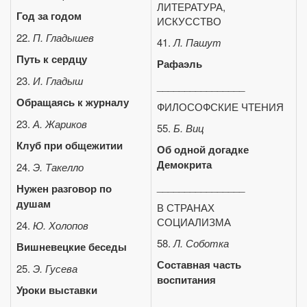
ЛИТЕРАТУРА,
Год за годом
ИСКУССТВО
22.
П. Гладышев
41.
Л. Пашут
Путь к сердцу
Рафаэль
23.
И. Гладыш
________________
Обращаясь к журналу
ФИЛОСОФСКИЕ ЧТЕНИЯ
23.
А. Жариков
55.
Б. Виц
Клуб при общежитии
Об одной догадке
Демокрита
24.
Э. Такелло
________________
Нужен разговор по
душам
В СТРАНАХ
СОЦИАЛИЗМА
24.
Ю. Холопов
58.
Л. Соботка
Вишневецкие беседы
Составная часть
25.
Э. Гусева
воспитания
Уроки выставки
________________