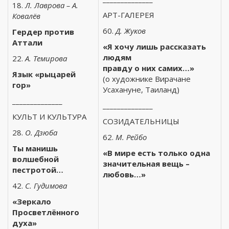
18.
Л. Лаврова – А.
АРТ-ГАЛЕРЕЯ
Ковалёв
60.
Д. Жуков
Гердер против
Аттали
«Я хочу лишь рассказать
людям
22.
А. Темирова
правду о них самих…»
Язык «рыцарей
(о художнике Вирачане
гор»
Усахануне, Таиланд)
______________
______________
КУЛЬТ И КУЛЬТУРА
СОЗИДАТЕЛЬНИЦЫ
28.
О. Дзюба
62.
М. Рейбо
Ты манишь
«В мире есть только одна
волшебной
значительная вещь –
пестротой…
любовь…»
42.
С. Гудимова
«Зеркало
Просветлённого
духа»