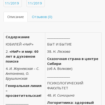
Описание
Отзывов (0)
Содержание
______________
ЮБИЛЕЙ «НиР»
БЫТ И БЫТИЕ
2.
«НиР» и мир: 60
38.
Н. Лескова
лет в духовном
Сказочная страна в центре
поиске
Сибири
4.
И. Жерневская – С.
(об А. Волкове)
Антоненко, О.
______________
Брушлинская
ПСИХОЛОГИЧЕСКИЙ
Генеральная линия
ФАКУЛЬТЕТ
–
48.
И. Синицына
просветительская!
Логоритмика: здоровый
______________