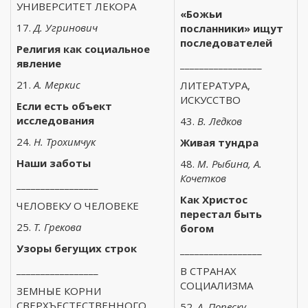
УНИВЕРСИТЕТ ЛЕКОРА
«Божьи
17.
Д. Угринович
посланники» ищут
последователей
Религия как социальное
явление
_________________
21.
А. Меркис
ЛИТЕРАТУРА,
ИСКУССТВО
Если есть объект
исследования
43.
В. Ледков
24.
Н. Трохимчук
Живая тундра
Наши заботы
48.
М. Рыбина, А.
Кочетков
_________________
Как Христос
ЧЕЛОВЕКУ О ЧЕЛОВЕКЕ
перестал быть
25.
Т. Грекова
богом
Узоры бегущих строк
_________________
_________________
В СТРАНАХ
СОЦИАЛИЗМА
ЗЕМНЫЕ КОРНИ
СВЕРХЪЕСТЕСТВЕННОГО
52.
А. Попеску