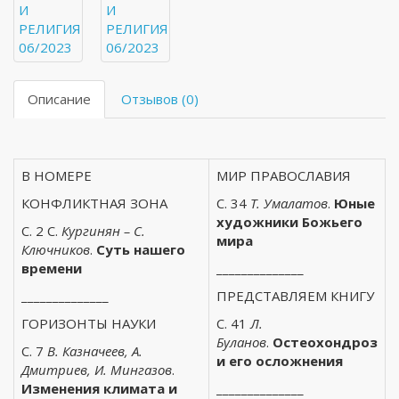
Описание
Отзывов (0)
В НОМЕРЕ
МИР ПРАВОСЛАВИЯ
КОНФЛИКТНАЯ ЗОНА
С. 34
Т. Умалатов
.
Юные
художники Божьего
С. 2 С.
Кургинян – С.
мира
Ключников
.
Суть нашего
времени
______________
______________
ПРЕДСТАВЛЯЕМ КНИГУ
ГОРИЗОНТЫ НАУКИ
С. 41
Л.
Буланов
.
Остеохондроз
С. 7
В. Казначеев, А.
и его осложнения
Дмитриев, И. Мингазов
.
Изменения климата и
______________