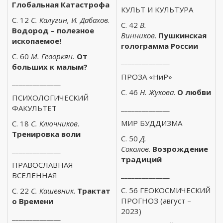
Глобальная Катастрофа
КУЛЬТ И КУЛЬТУРА
С. 12
С. Калугин, И. Дабахов
.
С. 42
В.
Водород – полезное
Винников
.
Пушкинская
ископаемое!
голограмма России
С. 60
М. Геворкян.
От
______________
больших к малым?
ПРОЗА «НиР»
______________
С. 46
Н. Жукова
.
О любви
ПСИХОЛОГИЧЕСКИЙ
______________
ФАКУЛЬТЕТ
МИР БУДДИЗМА
С. 18
С. Ключников
.
Тренировка воли
С. 50
Д.
Соколов
.
Возрождение
______________
традиций
ПРАВОСЛАВНАЯ
______________
ВСЕЛЕННАЯ
С. 56 ГЕОКОСМИЧЕСКИЙ
С. 22
С. Кашевник
.
Трактат
ПРОГНОЗ (август –
о Времени
2023)
______________