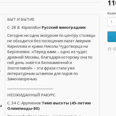
11
Коли
БЫТ И БЫТИЕ
С. 28
В. Карагодин
Русский виноградник
Сегодня ни одна экскурсия по центру столицы
не обходится без посещения палат Аверкия
Кириллова и храма Николы Чудотворца на
Берсеневке. «Перед вами – одно из чудес
древней Москвы, благодаря которому она по
ё
сей день зовётся Белокаменной и
Златоглавой» – эта фраза стала уже
о
литературным штампом для гидов по
Замоскворечью.
______________________
НЕОЖИДАННЫЙ РАКУРС
С. 34
С. Арутюнов
Темп высоты (45‑летию
ы
Олимпиады‑80)