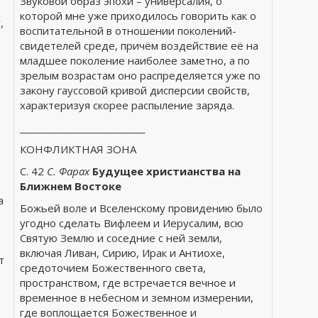
Звуковой образ эпохи – универсалия, о
которой мне уже приходилось говорить как о
,
воспитательной в отношении поколений-
свидетелей среде, причём воздействие её на
младшее поколение наиболее заметно, а по
зрелым возрастам оно распределяется уже по
закону гауссовой кривой дисперсии свойств,
характеризуя скорее распыление заряда.
______________________
КОНФЛИКТНАЯ ЗОНА
С. 42
С. Фарах
Будущее христианства на
Ближнем Востоке
а
Божьей воле и Вселенскому провидению было
угодно сделать Вифлеем и Иерусалим, всю
Святую Землю и соседние с ней земли,
включая Ливан, Сирию, Ирак и Антиохе,
т
средоточием Божественного света,
пространством, где встречается вечное и
временное в небесном и земном измерении,
где воплощается Божественное и