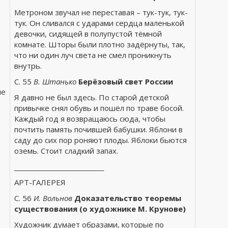
Метроном звучал не переставая – тук-тук, тук-
тук. Он сливался с ударами сердца маленькой
девочки, сидящей в полупустой тёмной
комнате. Шторы были плотно задёрнуты, так,
что ни один луч света не смел проникнуть
внутрь.
С. 55
В. Штанько
Берёзовый свет России
ле
Я давно не был здесь. По старой детской
привычке снял обувь и пошёл по траве босой.
Каждый год я возвращаюсь сюда, чтобы
почтить память почившей бабушки. Яблони в
саду до сих пор роняют плоды. Яблоки бьются
оземь. Стоит сладкий запах.
______________________
АРТ-ГАЛЕРЕЯ
С. 56
И. Вольнов
Доказательство теоремы
существования (о художнике М. Крунове)
Художник думает образами, которые по