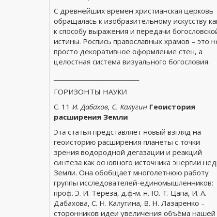
С древнейших времён христианская церковь
обращалась к изобразительному искусству ка
к способу выражения и передачи богословско
истины. Роспись православных храмов – это н
просто декоративное оформление стен, а
целостная система визуального богословия.
______________________
ГОРИЗОНТЫ НАУКИ
С. 11
И. Дабахов, С. Калугин
Геоиcтория
расширения Земли
Эта статья представляет новый взгляд на
геоисторию расширения планеты с точки
зрения водородной дегазации и реакций
синтеза как основного источника энергии не
Земли. Она обобщает многолетнюю работу
группы исследователей-единомышленников:
проф. Э. И. Тереза, д.ф‑м. н. Ю. Т. Цапа, И. А.
Дабахова, С. Н. Калугина, В. Н. Лазаренко –
сторонников идеи увеличения объёма нашей