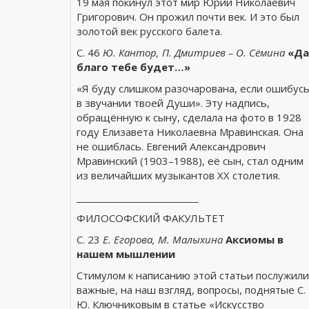
19 мая покинул этот мир Юрий Николаевич
Григорович. Он прожил почти век. И это был
золотой век русского балета.
С. 46
Ю. Кантор, П. Дмитриев – О. Сёмина
«Да
благо тебе будет…»
«Я буду слишком разочарована, если ошибус
в звучании твоей Души». Эту надпись,
обращённую к сыну, сделала на фото в 1928
году Елизавета Николаевна Мравинская. Она
не ошиблась. Евгений Александрович
Мравинский (1903–1988), её сын, стал одним
из величайших музыкантов ХХ столетия.
______________________
ФИЛОСОФСКИЙ ФАКУЛЬТЕТ
С. 23
Е. Егорова, М. Малыхина
Аксиомы в
нашем мышлении
Стимулом к написанию этой статьи послужили
важные, на наш взгляд, вопросы, поднятые С.
Ю. Ключниковым в статье «Искусство