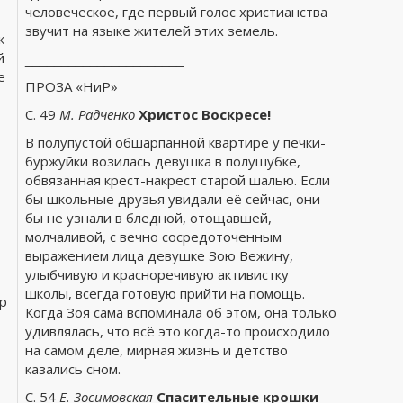
человеческое, где первый голос христианства
звучит на языке жителей этих земель.
к
й
______________________
е
ПРОЗА «НиР»
С. 49
М. Радченко
Христос Воскресе!
В полупустой обшарпанной квартире у печки-
буржуйки возилась девушка в полушубке,
обвязанная крест-накрест старой шалью. Если
бы школьные друзья увидали её сейчас, они
бы не узнали в бледной, отощавшей,
молчаливой, с вечно сосредоточенным
выражением лица девушке Зою Вежину,
улыбчивую и красноречивую активистку
школы, всегда готовую прийти на помощь.
др
Когда Зоя сама вспоминала об этом, она только
удивлялась, что всё это когда-то происходило
на самом деле, мирная жизнь и детство
казались сном.
С. 54
Е. Зосимовская
Спасительные крошки